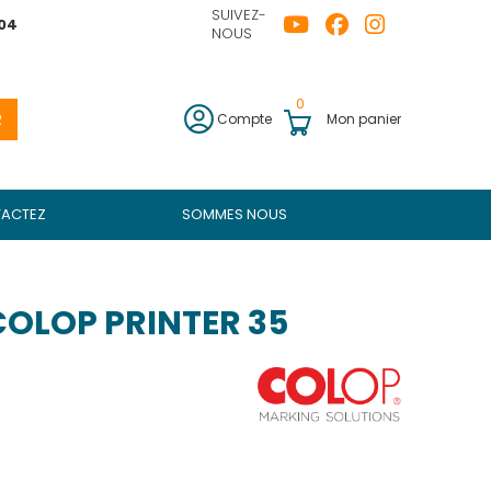
SUIVEZ-
04
NOUS
0
R
Compte
Mon panier
ACTEZ
SOMMES NOUS
OLOP PRINTER 35