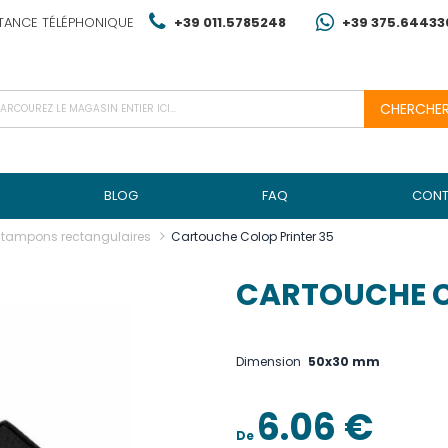
TANCE TÉLÉPHONIQUE
+39 011.5785248
+39 375.64433
CHERCHE
BLOG
FAQ
CONT
 tampons rectangulaires
Cartouche Colop Printer 35
CARTOUCHE C
Dimension
50x30 mm
6.06 €
De