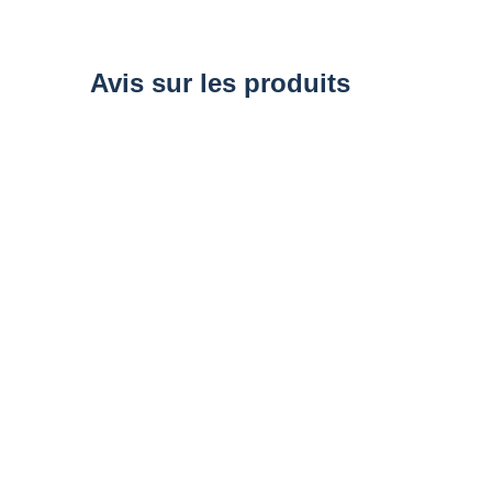
of
the
images
gallery
Avis sur les produits