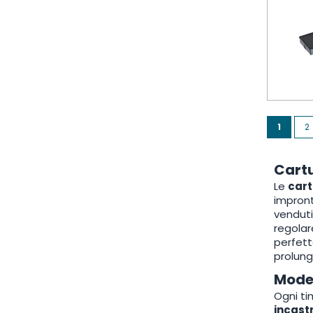
Page
You're 
P
1
2
Cartu
Le
cart
impron
venduti
regolar
perfett
prolung
Model
Ogni ti
incast