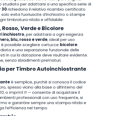
no studiato per adattarsi a una specifica serie di
r 30
richiedono il relativo ricambio certificato
n solo evita fuoriuscite d’inchiostro o stampe
gni timbratura nitida e affidabile.
, Rosso, Verde e Bicolore
ri inchiostro
, per adattarsi a ogni esigenza
nero, blu, rosso e verde
, ideali per uso
, è possibile scegliere cartucce
bicolore
:
ediata e una separazione funzionale delle
i in cui la datazione deve risultare evidente.
rme, senza sbiadimenti prematuri.
cia per Timbro Autoinchiostrante
rante
è semplice, purché si conosca il codice
o, spesso vicino alla base o all’interno del
20
, o
Imprint 11
— consente di acquistare il
ambienti professionali con uso frequente, si
 fermo e garantire sempre una stampa nitida e
ga l’efficienza nel tempo.