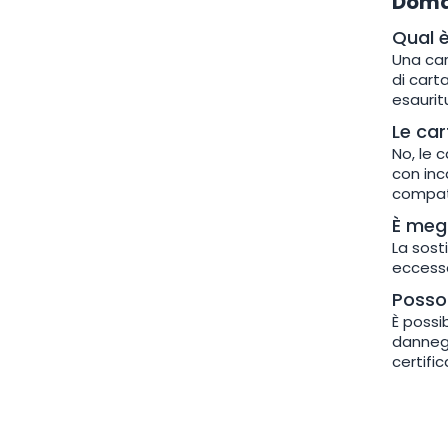
Doma
Qual è
Una car
di cart
esauritu
Le car
No, le 
con inc
compati
È megl
La sost
eccesso
Posso 
È possi
dannegg
certific