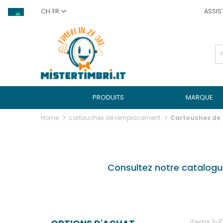
Skip
CH FR
ASSIS
to
Content
PRODUITS
MARQUE
Home
cartouches de remplacement
Cartouches de
Consultez notre catalog
Items
1
-
1