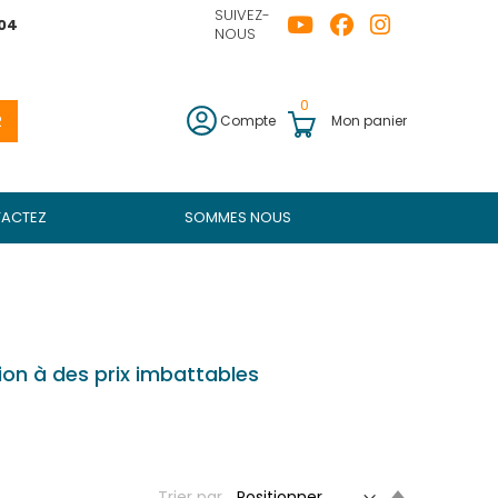
SUIVEZ-
04
NOUS
0
R
Compte
Mon panier
ACTEZ
SOMMES NOUS
n à des prix imbattables
Set
Trier par