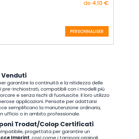
de
4.10 €
PERSONNALISER
ù Venduti
 garantire la continuità e la nitidezza delle
 pre-inchiostrati, compatibili con i modelli più
re e senza rischi di fuoriuscite. Il loro utilizzo
erose applicazioni. Pensate per adattarsi
cce semplificano la manutenzione ordinaria,
in ufficio o in ambito professionale.
poni Trodat/Colop Certificati
ompatibile, progettata per garantire un
cce Imprint
, così come i tamponi originali