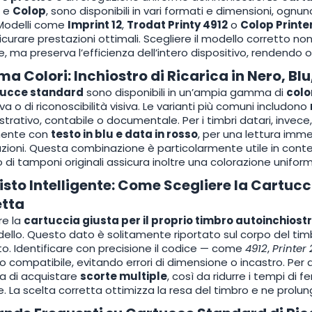
e
Colop
, sono disponibili in vari formati e dimensioni, ognu
 Modelli come
Imprint 12
,
Trodat Printy 4912
o
Colop Printe
icurare prestazioni ottimali. Scegliere il modello corretto no
, ma preserva l’efficienza dell’intero dispositivo, rendendo o
 Colori: Inchiostro di Ricarica in Nero, Blu
tucce standard
sono disponibili in un’ampia gamma di
colo
va o di riconoscibilità visiva. Le varianti più comuni includono
trativo, contabile o documentale. Per i timbri datari, invece
mente con
testo in blu e data in rosso
, per una lettura imm
zioni. Questa combinazione è particolarmente utile in contest
zzo di tamponi originali assicura inoltre una colorazione unifo
sto Intelligente: Come Scegliere la Cartuc
etta
re la
cartuccia giusta per il proprio timbro autoinchiost
ello. Questo dato è solitamente riportato sul corpo del timbr
o. Identificare con precisione il codice — come
4912
,
Printer 
o compatibile, evitando errori di dimensione o incastro. Per 
ia di acquistare
scorte multiple
, così da ridurre i tempi di
le. La scelta corretta ottimizza la resa del timbro e ne prolun