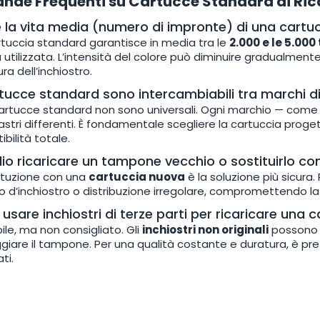
nde Frequenti su Cartucce Standard di Ri
 la vita media (numero di impronte) di una cartu
tuccia standard garantisce in media tra le
2.000 e le 5.00
a utilizzata. L’intensità del colore può diminuire gradualment
ra dell’inchiostro.
tucce standard sono intercambiabili tra marchi d
cartucce standard non sono universali. Ogni marchio — com
astri differenti. È fondamentale scegliere la cartuccia proget
bilità totale.
io ricaricare un tampone vecchio o sostituirlo c
ituzione con una
cartuccia nuova
è la soluzione più sicur
 d’inchiostro o distribuzione irregolare, compromettendo la 
usare inchiostri di terze parti per ricaricare una
bile, ma non consigliato. Gli
inchiostri non originali
possono a
iare il tampone. Per una qualità costante e duratura, è preferi
ati.