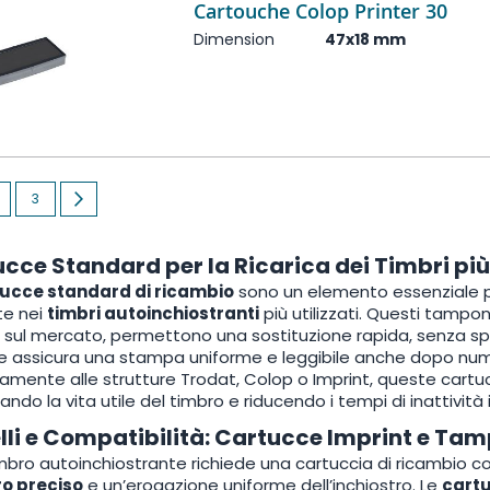
Cartouche Colop Printer 30
Dimension
47x18 mm
currently reading page
age
Page
Page
Next
3
cce Standard per la Ricarica dei Timbri pi
ucce standard di ricambio
sono un elemento essenziale per
te nei
timbri autoinchiostranti
più utilizzati. Questi tamponi
 sul mercato, permettono una sostituzione rapida, senza sporca
e assicura una stampa uniforme e leggibile anche dopo num
amente alle strutture Trodat, Colop o Imprint, queste cartu
ando la vita utile del timbro e riducendo i tempi di inattività 
li e Compatibilità: Cartucce Imprint e Tam
mbro autoinchiostrante richiede una cartuccia di ricambio c
ro preciso
e un’erogazione uniforme dell’inchiostro. Le
cartu