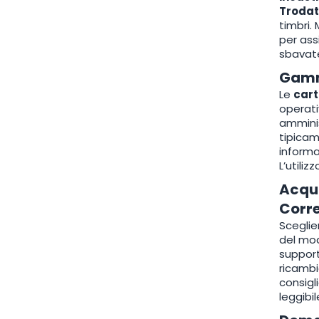
Trodat
timbri.
per ass
sbavate
Gamma
Le
car
operati
amminis
tipica
informa
L’utili
Acqui
Corr
Sceglie
del mod
support
ricambi
consigl
leggibi