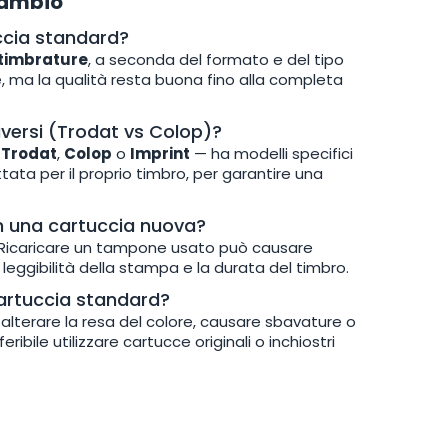
cambio
ccia standard?
0 timbrature
, a seconda del formato e del tipo
e, ma la qualità resta buona fino alla completa
iversi (Trodat vs Colop)?
e
Trodat
,
Colop
o
Imprint
— ha modelli specifici
tata per il proprio timbro, per garantire una
on una cartuccia nuova?
a. Ricaricare un tampone usato può causare
leggibilità della stampa e la durata del timbro.
 cartuccia standard?
lterare la resa del colore, causare sbavature o
bile utilizzare cartucce originali o inchiostri