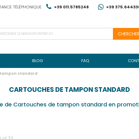
TANCE TÉLÉPHONIQUE
+39 011.5785248
+39 375.64433
CHERCHE
BLOG
FAQ
CONT
 tampon standard
CARTOUCHES DE TAMPON STANDARD
ue de Cartouches de tampon standard en promotio
0
of
22