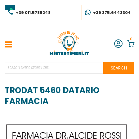
Skip
to
Content
+39 011.5785248
+39 375.6443304
0
Account
SEARCH
TRODAT 5460 DATARIO
FARMACIA