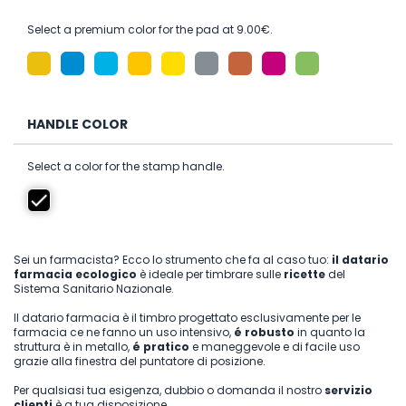
Select a premium color for the pad at 9.00€.
HANDLE COLOR
Select a color for the stamp handle.
Sei un farmacista? Ecco lo strumento che fa al caso tuo:
il datario
farmacia ecologico
è ideale per timbrare sulle
ricette
del
Sistema Sanitario Nazionale.
Il datario farmacia è il timbro progettato esclusivamente per le
farmacia ce ne fanno un uso intensivo,
é robusto
in quanto la
struttura è in metallo,
é pratico
e maneggevole e di facile uso
grazie alla finestra del puntatore di posizione.
Per qualsiasi tua esigenza, dubbio o domanda il nostro
servizio
clienti
è a tua disposizione.