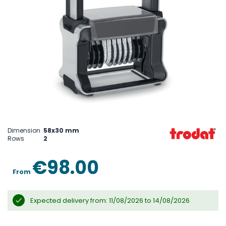
Skip
to
the
Dimension
58x30 mm
beginning
Rows
2
of
the
images
€98.00
gallery
From
Expected delivery from: 11/08/2026 to 14/08/2026