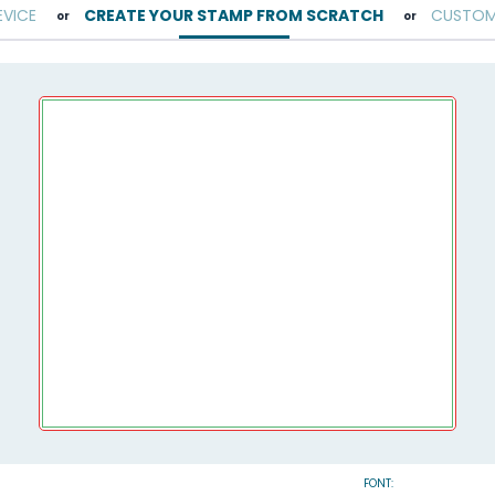
EVICE
CREATE YOUR STAMP FROM SCRATCH
CUSTOMI
or
or
FONT: