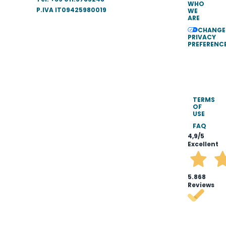
WHO
P.IVA IT09425980019
WE
ARE
CHANGE
PRIVACY
PREFERENC
TERMS
OF
USE
FAQ
4,9
/5
Excellent
5.868
Reviews