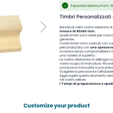
Expected delivery from: 1
Timbri Personalizzat
Benvenuti nella nostra selezione d
misure di 80x60 mm.
Questi timbri sono ideali per marc
generose.
I nostri timbri sono costruiti con
personalizzata con
uno spessor
incisione senza compromettere il ma
una varietà di superfici.
La nostra attenzione al dettaglio 
vostro scopo di marcatura. Ricordat
una buona manualità e una pressio
Scegliete la precisione e l'affidabil
Aggiungete questo strumento versati
nel vostro settore.
I Tempi di preparazione e sped
Customize your product