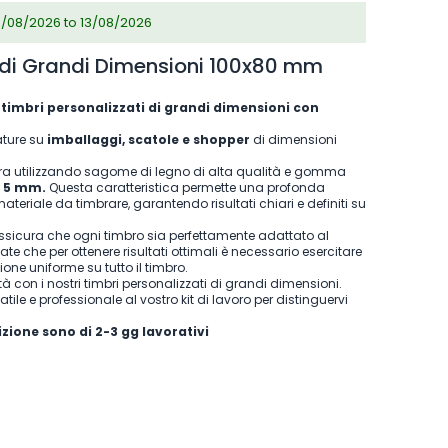
0/08/2026 to 13/08/2026
i di Grandi Dimensioni 100x80 mm
i
timbri personalizzati di grandi dimensioni con
ature su
imballaggi, scatole e shopper
di dimensioni
 cura utilizzando sagome di legno di alta qualità e gomma
e 5 mm.
Questa caratteristica permette una profonda
teriale da timbrare, garantendo risultati chiari e definiti su
assicura che ogni timbro sia perfettamente adattato al
e che per ottenere risultati ottimali è necessario esercitare
ne uniforme su tutto il timbro.
ità con i nostri timbri personalizzati di grandi dimensioni.
le e professionale al vostro kit di lavoro per distinguervi
izione sono di
2-3 gg lavorativi