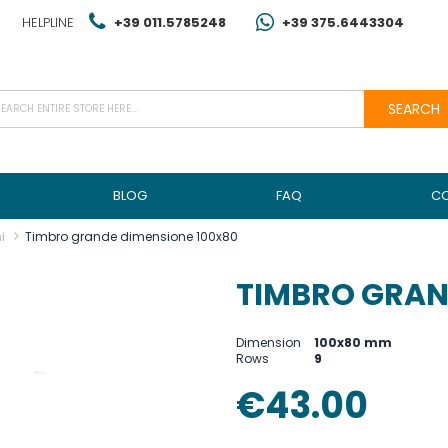
HELPLINE
+39 011.5785248
+39 375.6443304
SEARCH
BLOG
FAQ
C
i
Timbro grande dimensione 100x80
TIMBRO GRAN
Dimension
100x80 mm
Rows
9
€43.00