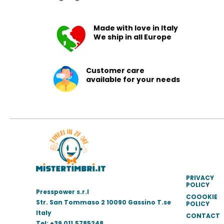
Made with love in Italy
We ship in all Europe
Customer care
available for your needs
PRIVACY
POLICY
Presspower s.r.l
COOOKIE
Str. San Tommaso 2 10090 Gassino T.se
POLICY
Italy
CONTACT
Tel: +39 011.5785248