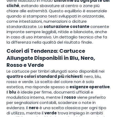
viene rilasciato in modo
uniforme su ogni parte del
cliché
, evitando sbavature al centro o zone più
chiare alle estremità. Questo equilibrio è essenziale
quando si stampano testi sviluppati in orizzontale,
come intestazioni, numerazioni o diciture
standardizzate. La
saturazione costante
consente
impronte sempre leggibili, nitide e bilanciate, anche
in caso di uso intensivo. Un dettaglio tecnico che fa
la differenza nella qualità del risultato finale.
Colori di Tendenza: Cartucce
Allungate Disponibili in Blu, Nero,
Rosso e Verde
Le cartucce per timbri allungati sono disponibili nei
quattro colori standard più richiesti
: nero, blu,
rosso e verde. La scelta del colore non è solo
estetica, ma risponde spesso a
esigenze operative
.
Il
blu
è ideale per firme, documenti ufficiali e
modulistica interna, mentre il
rosso
viene preferito
per segnalazioni contabili, scadenze o note in
evidenza. Il
nero
è una scelta classica per ogni tipo
di utilizzo, mentre il
verde
trova impiego in ambiti