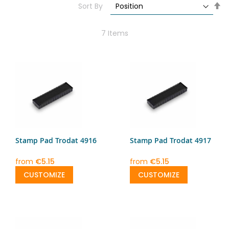
Se
Sort By
De
Di
7
Items
Stamp Pad Trodat 4916
Stamp Pad Trodat 4917
from
€5.15
from
€5.15
CUSTOMIZE
CUSTOMIZE