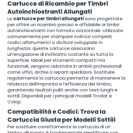
Cartucce di Ricambio per Timbri
Autoinchiostranti Allungati
Le
cartucce per timbri allungati
sono progettate
per offrire un ricambio preciso e affidabile ai timbri
autoinchiostranti con formato orizzontale. Utilizzate
comunemente per stampare
indirizzi completi,
codici alfanumerici o diciture sviluppate in
lunghezza
, queste cartucce assicurano
un’erogazione di inchiostro costante su tutta la
superficie. Ideali per strumenti compatti ma
funzionali, vengono adottate in ambiti professionali
come uffici, archivi o reparti spedizioni. Sostituire
regolarmente la cartuccia permette di mantenere la
nitidezza dell’impronta e l’efficienza del timbro,
garantendo risultati puliti anche con testi lunghi e
sottili. Disponibili per i principali modelli Trodat e
Colop.
Compatibilità e Codici: Trova la
Cartuccia Giusta per Modelli Sottili
Per sostituire correttamente la cartuccia di un
timbro allungato è fondamentale identificare con