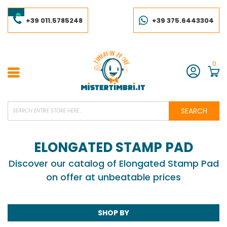
Skip
to
Content
+39 011.5785248
+39 375.6443304
0
Account
SEARCH
ELONGATED STAMP PAD
Discover our catalog of Elongated Stamp Pad
on offer at unbeatable prices
SHOP BY