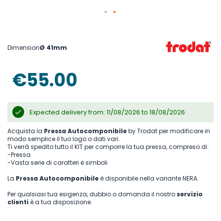
Skip
to
the
beginning
Dimension
Ø 41mm
of
the
images
€55.00
gallery
Expected delivery from: 11/08/2026 to 18/08/2026
Acquista la
Pressa Autocomponibile
by Trodat per modificare in
modo semplice il tuo logo o dati vari.
Ti verrà spedito tutto il KIT per comporre la tua pressa, compreso di:
-Pressa
-Vasta serie di caratteri e simboli
La
Pressa Autocomponibile
è disponibile nella variante NERA.
Per qualsiasi tua esigenza, dubbio o domanda il nostro
servizio
clienti
è a tua disposizione.