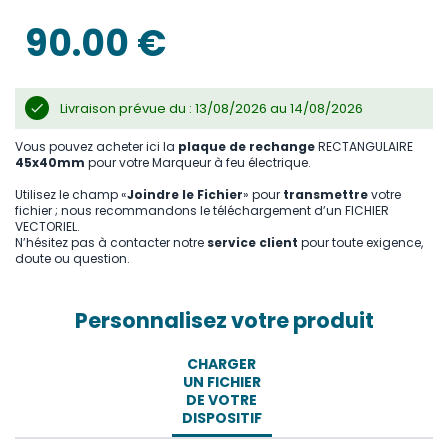
the
images
90.00 €
gallery
Livraison prévue du : 13/08/2026 au 14/08/2026
Vous pouvez acheter ici la
plaque de rechange
RECTANGULAIRE
45x40mm
pour votre Marqueur à feu électrique.
Utilisez le champ «
Joindre le Fichier
» pour
transmettre
votre
fichier ; nous recommandons le téléchargement d’un FICHIER
VECTORIEL.
N’hésitez pas à contacter notre
service client
pour toute exigence,
doute ou question.
Personnalisez votre produit
CHARGER
UN FICHIER
DE VOTRE
DISPOSITIF