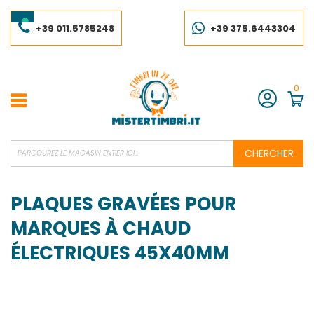
Skip
to
Content
+39 011.5785248
+39 375.6443304
0
Compte
CHERCHER
PLAQUES GRAVÉES POUR
MARQUES À CHAUD
ÉLECTRIQUES 45X40MM
Skip
to
the