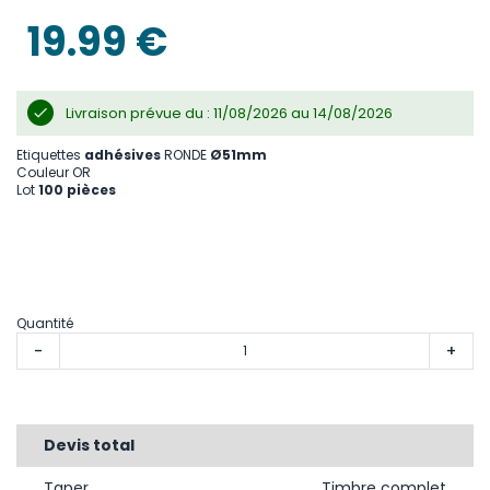
the
images
19.99 €
gallery
Livraison prévue du : 11/08/2026 au 14/08/2026
Etiquettes
adhésives
RONDE
Ø51mm
Couleur OR
Lot
100 pièces
Quantité
-
+
Devis total
Taper
Timbre complet