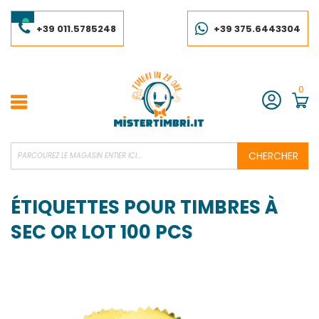
Skip
to
Content
+39 011.5785248
+39 375.6443304
0
Compte
CHERCHER
ÉTIQUETTES POUR TIMBRES À
SEC OR LOT 100 PCS
Skip
to
the
end
of