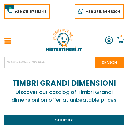
Skip
to
Content
+39 011.5785248
+39 375.6443304
0
Account
SEARCH
TIMBRI GRANDI DIMENSIONI
Discover our catalog of Timbri Grandi
dimensioni on offer at unbeatable prices
SHOP BY