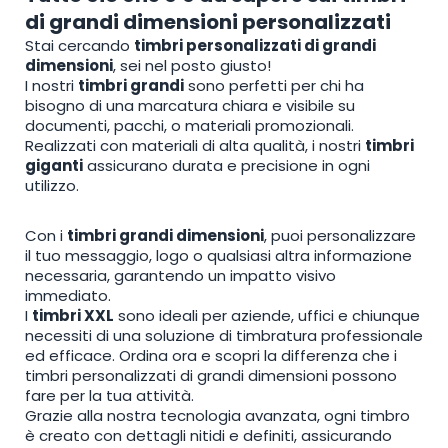
di grandi dimensioni personalizzati
page
Stai cercando
timbri personalizzati di grandi
dimensioni
, sei nel posto giusto!
I nostri
timbri grandi
sono perfetti per chi ha
bisogno di una marcatura chiara e visibile su
documenti, pacchi, o materiali promozionali.
Realizzati con materiali di alta qualità, i nostri
timbri
giganti
assicurano durata e precisione in ogni
utilizzo.
Con i
timbri grandi dimensioni
, puoi personalizzare
il tuo messaggio, logo o qualsiasi altra informazione
necessaria, garantendo un impatto visivo
immediato.
I
timbri XXL
sono ideali per aziende, uffici e chiunque
necessiti di una soluzione di timbratura professionale
ed efficace. Ordina ora e scopri la differenza che i
timbri personalizzati di grandi dimensioni possono
fare per la tua attività.
Grazie alla nostra tecnologia avanzata, ogni timbro
è creato con dettagli nitidi e definiti, assicurando