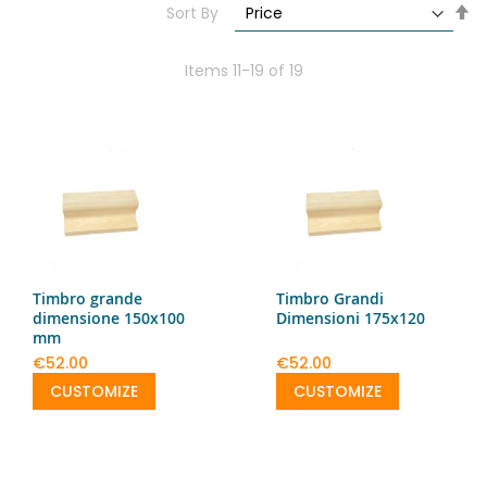
Se
Sort By
De
Di
Items
11
-
19
of
19
Timbro grande
Timbro Grandi
dimensione 150x100
Dimensioni 175x120
mm
€52.00
€52.00
CUSTOMIZE
CUSTOMIZE