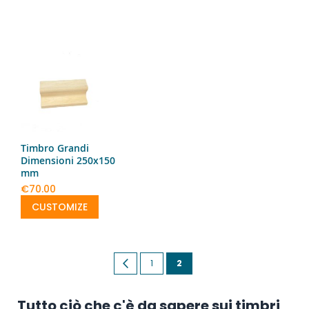
Timbro Grandi
Dimensioni 250x150
mm
€70.00
CUSTOMIZE
Page
Page
Previous
Page
You're
1
2
currently
Tutto ciò che c'è da sapere sui timbri
reading