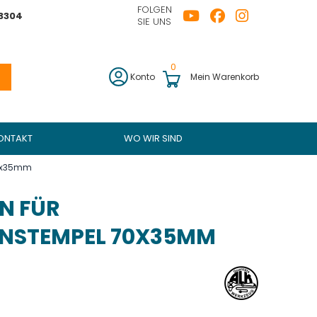
FOLGEN
43304
SIE UNS
0
Konto
Mein Warenkorb
ONTAKT
WO WIR SIND
70x35mm
N FÜR
NSTEMPEL 70X35MM