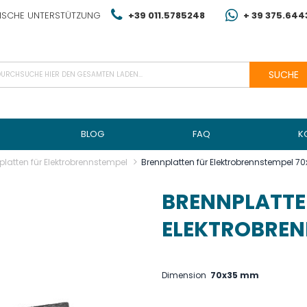
NISCHE UNTERSTÜTZUNG
+39 011.5785248
+ 39 375.64
SUCHE
BLOG
FAQ
K
platten für Elektrobrennstempel
Brennplatten für Elektrobrennstempel 
BRENNPLATTE
ELEKTROBREN
Dimension
70x35 mm