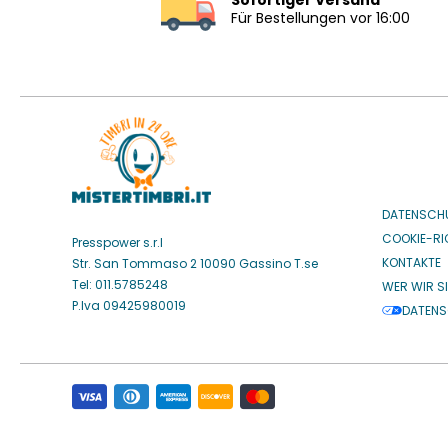
Sofortiger Versand
Für Bestellungen vor 16:00
DATENSCH
COOKIE-RIC
Presspower s.r.l
KONTAKTE
Str. San Tommaso 2 10090 Gassino T.se
Tel: 011.5785248
WER WIR S
P.Iva 09425980019
DATENS