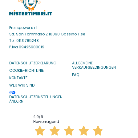
Presspower s.r.l
Str. San Tommaso 2 10090 Gassino T.se
Tel: 011.5785248
P.Iva 09425980019
DATENSCHUTZERKLÄRUNG
ALLGEMEINE
VERKAUFSBEDINGUNGEN
COOKIE-RICHTLINIE
FAQ
KONTAKTE
WER WIR SIND
DATENSCHUTZEINSTELLUNGEN
ÄNDERN
4,9
/5
Hervorragend