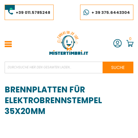
Skip
to
Content
+39 011.5785248
+ 39 375.6443304
0
Konto
SUCHE
BRENNPLATTEN FÜR
ELEKTROBRENNSTEMPEL
35X20MM
Skip
to
the