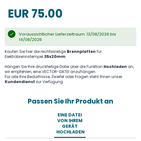
the
images
EUR 75.00
gallery
Voraussichtlicher Lieferzeitraum: 13/08/2026 bis
14/08/2026
Kaufen Sie hier die rechtwinklige
Brennplatten
für
Elektrobrennstempel
35x20mm
.
Hängen Sie Ihre druckfertige Datei über die Funktion
Hochladen
an,
wir empfehlen, eine VECTOR-DATEI anzuhängen.
Für alle Ihre Bedürfnisse, Zweifel oder Fragen steht Ihnen unser
Kundendienst
zur Verfügung.
Passen Sie Ihr Produkt an
EINE DATEI
VON IHREM
GERÄT
HOCHLADEN